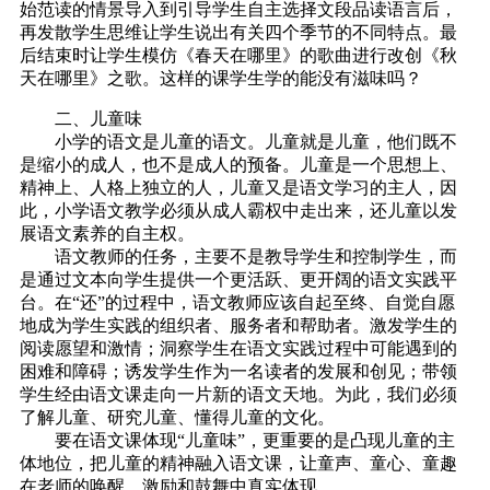
始范读的情景导入到引导学生自主选择文段品读语言后，
再发散学生思维让学生说出有关四个季节的不同特点。最
后结束时让学生模仿《春天在哪里》的歌曲进行改创《秋
天在哪里》之歌。这样的课学生学的能没有滋味吗？
二、儿童味
小学的语文是儿童的语文。儿童就是儿童，他们既不
是缩小的成人，也不是成人的预备。儿童是一个思想上、
精神上、人格上独立的人，儿童又是语文学习的主人，因
此，小学语文教学必须从成人霸权中走出来，还儿童以发
展语文素养的自主权。
语文教师的任务，主要不是教导学生和控制学生，而
是通过文本向学生提供一个更活跃、更开阔的语文实践平
台。在“还”的过程中，语文教师应该自起至终、自觉自愿
地成为学生实践的组织者、服务者和帮助者。激发学生的
阅读愿望和激情；洞察学生在语文实践过程中可能遇到的
困难和障碍；诱发学生作为一名读者的发展和创见；带领
学生经由语文课走向一片新的语文天地。为此，我们必须
了解儿童、研究儿童、懂得儿童的文化。
要在语文课体现“儿童味”，更重要的是凸现儿童的主
体地位，把儿童的精神融入语文课，让童声、童心、童趣
在老师的唤醒、激励和鼓舞中真实体现。