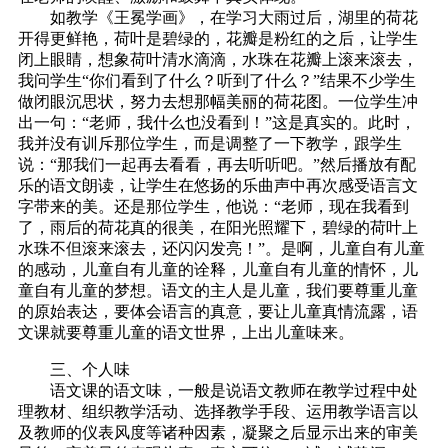
如教学《王冕学画》，在学习大雨过后，湖里的荷花
开得更鲜艳，荷叶是碧绿的，花瓣是粉红的之后，让学生
闭上眼睛，想象荷叶清水滴滴，水珠在花瓣上滚来滚去，
我问学生“你们看到了什么？听到了什么？”结果不少学生
做闭眼沉思状，努力去想那幅美丽的荷花图。一位学生冲
出一句：“老师，我什么也没看到！”这是真实的。此时，
我并没有训斥那位学生，而是调整了一下教学，跟学生
说：“那我们一起再去看看，再去听听吧。”然后播放有配
乐的语文朗读，让学生在悠扬的乐曲声中再次感受语言文
字带来的美。还是那位学生，他说：“老师，现在我看到
了，雨后的荷花真的很美，在阳光照耀下，碧绿的荷叶上
水珠不但滚来滚去，还闪闪发亮！”。是啊，儿童自有儿童
的感动，儿童自有儿童的诠释，儿童自有儿童的情怀，儿
童自有儿童的梦想。语文的主人是儿童，我们要尊重儿童
的原始表达，要体会语言的真意，要让儿童真情流露，语
文课就要尊重儿童的语文世界，上出儿童味来。
三、个人味
语文课的语文味，一般是说语文教师在教学过程中处
理教材、组织教学活动、选择教学手段、运用教学语言以
及教师的仪表风度等诸种因素，凝聚之后显示出来的审美