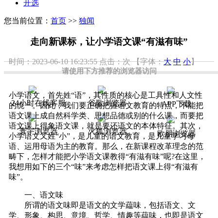
开选
您当前位置：
首页
>>
独闻
走向新课标，让小学语文课“有滋有味”
时间：2023-06-10 16:23:55
点击：
次
【字体：
大
中
小
】
请使用下方推荐的浏览器访问
小学语文，首先姓“语”，其性质的核心是工具性和人文性
24小时在线客服
谷歌浏览器
APP下载
的统一。因此，我们要正确把握语文教育的特点，不能把
语文课上成自然科学类、思想品德或别的什么课，而要把
语文课上得象语文课，就是要还语文的本体特征。其次，
寰宇浏览器
火狐浏览器
欧朋浏览器
小学语文又姓“小”，是儿童的语文教育，是儿童学习母
语、运用母语为主的教育。那么，在新课程改革理念的范
畴下，怎样才能把小学语文课教得“有滋有味”呢?在这里，
我想用如下的三个“味”来考虑怎样把语文课上得“有滋有
味”。
一、语文味
所谓的语文味即是语文的文学藴味，包括语文、文
学、形象、构思、意境、哲学、情趣等藴味，也即是语文