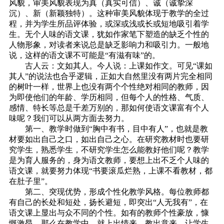
风貌，审美风貌表现为真（真实可信）、诚（诚挚深
沉）、新（新颖独特）。这种审美风貌体现于教学的全过
程，并为学生所品评体验，或深或浅或长或短地吸引着学
生。无个人味的语文课，犹如作家笔下塑造的缺乏个性的
人物形象，对读者来说总是缺乏影响力和吸引力。一般地
说，这样的语文课不可能是“有滋有味”的。
古人云：文如其人。今人说：上课如作文。可见“课如
其人”的说法也合乎逻辑，正如大自然里没有两片完全相同
的树叶一样，世界上也没有两个个性绝对相同的教师，因
为即使他们的年龄、学历相同，但每个人的性格、气质、
感情、特长等总是千差万别的，那如何使语文课富有个人
味呢？我们可以从两方面去努力。
第一、教学时做到“胸中有书，目中有人”，也就是教
材要如出自己之口，如出自己之心。在研究教材时也要研
究学生，熟悉学生，不研究学生怎么能教好他们呢？教学
是为育人服务的，身为语文教师，要想上出不乏个人味的
语文课，就要努力体现“书要滚瓜烂熟，上课不看教材，都
在肚子里”。
第二、突现优势，形成个性化教学风格。每位教师都
有自己的长处和短处，扬长避短，即突出“人无我有”，在
语文课上显出与众不同的个性。如有的教师个性豪放，慷
慨激昂，那么在教学中，就上出情来，教出意来，让学生