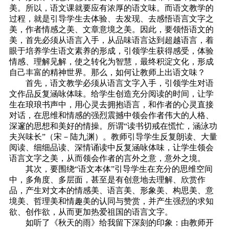
美。所以，语文课就要应有浓厚的语文味。而语文教学的
过程，就是引导学生去体验、去发现、去感悟语言文字之
美，作者情感之美、文章意境之美。因此，要领悟语文的
美，首先必须从语言入手，从品味语言达到超越语言，着
眼于培养学生语文素养的形成，引领学生获得感受，体验
情感、理解见解，使之转化为智慧，最终积淀文化，形成
自己丰富的精神世界。那么，如何让教师上出语文味？
首先，语文教学必须从语言文字入手，引领学生对语
文作品反复涵咏体味。给学生创造充分阅读的时间，让学
生在琅琅书声中，用心灵去拥抱语言，和作者的心灵直接
对话，在思维和情感的强烈震撼中领会作者伟大的人格、
深邃的思想和美好的情操。所谓“读书切戒在慌忙，涵泳功
夫兴味长”（宋－陆九渊）。教师引导学生反复朗读、大量
阅读、细细品读、深情诵读中反复涵咏体味，让学生领会
语言文字之美，从而领会作者的言外之意，意外之境。
其次，要围绕“语文本体”引导学生在充分的思维空间
中，多角度、多层面，甚至是有创意地去理解、欣赏作
品，产生对文本的情感美、语言美、形象美、构思美、意
境美、哲理美和情趣美的认同与赞赏，并产生强烈的求知
欲、创作欲，从而更加热爱祖国的语言文字。
如听了《秋天的雨》给我留下深刻的印象：由教师开